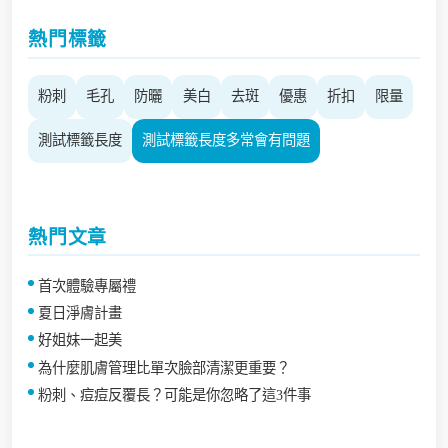
熱門標籤
粉刺
毛孔
防曬
美白
去斑
優惠
折扣
限量
測試標籤長度
測試標籤長度多常會有問題
熱門文章
首次體驗專屬禮
夏日淨膚計畫
好姐妹一起美
為什麼肌膚管理比單次臉部清潔更重要？
粉刺、痘痘反覆長？可能是你忽略了這3件事