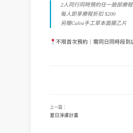
2人同行同時預約任一臉部療程
每人即享療程折扣 $200
另贈Calist手工草本面膜乙片
不限首次預約｜需同日同時段到
上一篇：
夏日淨膚計畫