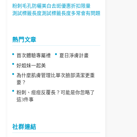
粉刺
毛孔
防曬
美白
去斑
優惠
折扣
限量
測試標籤長度
測試標籤長度多常會有問題
熱門文章
首次體驗專屬禮
夏日淨膚計畫
好姐妹一起美
為什麼肌膚管理比單次臉部清潔更重
要？
粉刺、痘痘反覆長？可能是你忽略了
這3件事
社群連結