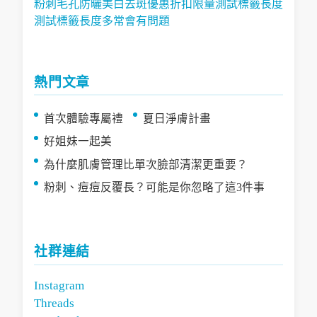
粉刺
毛孔
防曬
美白
去斑
優惠
折扣
限量
測試標籤長度
測試標籤長度多常會有問題
熱門文章
首次體驗專屬禮
夏日淨膚計畫
好姐妹一起美
為什麼肌膚管理比單次臉部清潔更重要？
粉刺、痘痘反覆長？可能是你忽略了這3件事
社群連結
Instagram
Threads