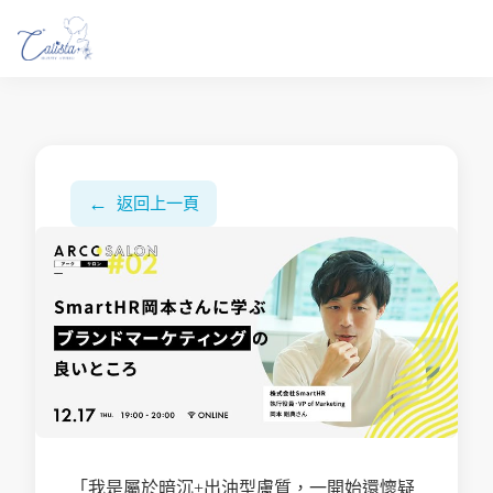
←
返回上一頁
「我是屬於暗沉+出油型膚質，一開始還懷疑